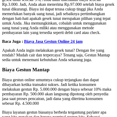
Rp.3.000. Jadi, Anda akan menerima Rp.97.000 setelah biaya gesek
tunai dikurangi. Biaya ini dapat terasa cukup tinggi jika Anda
memerlukan banyak uang tunai, jadi sebaiknya pertimbangkan
dengan hati-hati apakah gesek tunai merupakan pilihan yang tepat
untuk Anda. Jika memungkinkan, cobalah untuk menggunakan
uang tunai yang Anda miliki atau menggunakan metode
pembayaran lain yang tersedia seperti debit card atau check.
Baca Juga :
Biaya Jasa Gestun Online 24 jam
Apakah Anda ingin melakukan gesek tunai? Dengan fee yang
rendah? Mudah cair dan terpercaya? Tenang saja, Gestun Mantap
sedia untuk menemani kebutuhan Anda sekarang juga.
Biaya Gestun Mantap
Biaya gestun online umumnya cukup terjangkau dan dapat
dibayarkan ketika transaksi sukses. Jadi ketika konsumen
melakukan gestun Rp. 5.000.000 dengan biaya sebesar 10% maka
pembayaran Rp. 500.000 akan langsung dipotong oleh penyedia
jasa saat proses pencairan, jadi dana yang diterima konsumen
sebesar Rp. 4.500.000
Biaya layanan gestun biasanya berbeda tergantung paylater apa
yang kita gunakan dan berapa nominal gestun kita. Sebagai