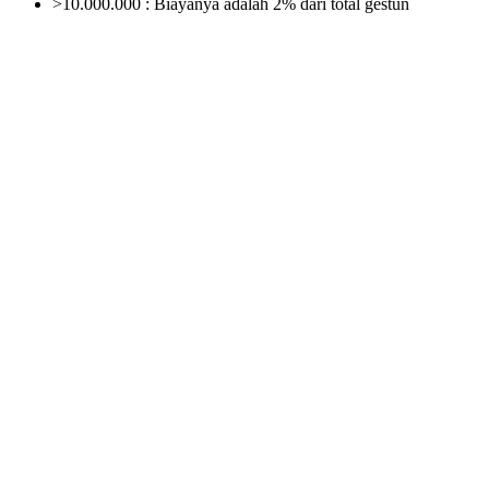
>10.000.000 : Biayanya adalah 2% dari total gestun