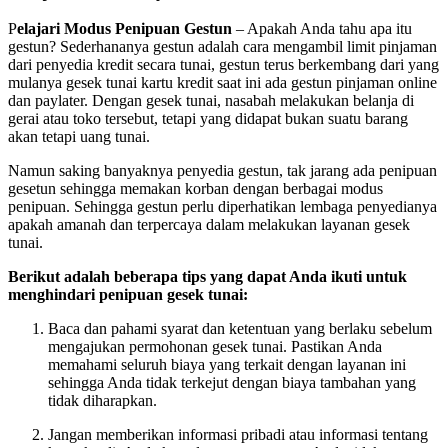
P
elajari Modus Penipuan Gestun
– Apakah Anda tahu apa itu
gestun? Sederhananya gestun adalah cara mengambil limit pinjaman
dari penyedia kredit secara tunai, gestun terus berkembang dari yang
mulanya gesek tunai kartu kredit saat ini ada gestun pinjaman online
dan paylater. Dengan gesek tunai, nasabah melakukan belanja di
gerai atau toko tersebut, tetapi yang didapat bukan suatu barang
akan tetapi uang tunai.
Namun saking banyaknya penyedia gestun, tak jarang ada penipuan
gesetun sehingga memakan korban dengan berbagai modus
penipuan. Sehingga gestun perlu diperhatikan lembaga penyedianya
apakah amanah dan terpercaya dalam melakukan layanan gesek
tunai.
Berikut adalah beberapa tips yang dapat Anda ikuti untuk
menghindari penipuan gesek tunai:
Baca dan pahami syarat dan ketentuan yang berlaku sebelum
mengajukan permohonan gesek tunai. Pastikan Anda
memahami seluruh biaya yang terkait dengan layanan ini
sehingga Anda tidak terkejut dengan biaya tambahan yang
tidak diharapkan.
Jangan memberikan informasi pribadi atau informasi tentang