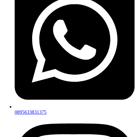
0895633831375