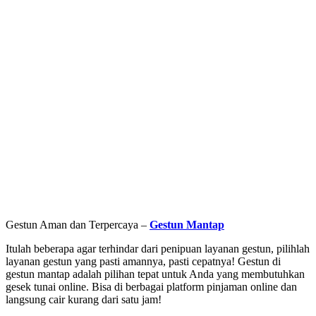
Gestun Aman dan Terpercaya –
Gestun Mantap
Itulah beberapa agar terhindar dari penipuan layanan gestun, pilihlah
layanan gestun yang pasti amannya, pasti cepatnya! Gestun di
gestun mantap adalah pilihan tepat untuk Anda yang membutuhkan
gesek tunai online. Bisa di berbagai platform pinjaman online dan
langsung cair kurang dari satu jam!