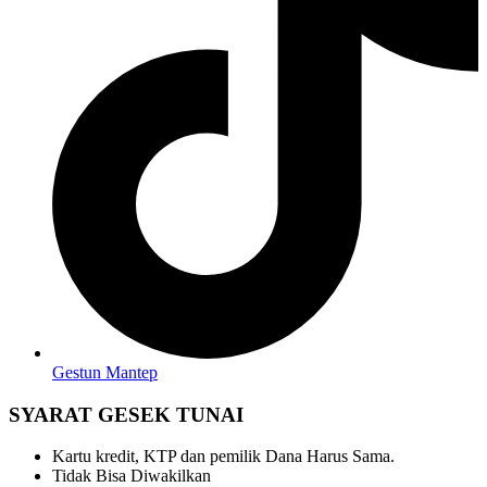
Gestun Mantep
SYARAT GESEK TUNAI
Kartu kredit, KTP dan pemilik Dana Harus Sama.
Tidak Bisa Diwakilkan