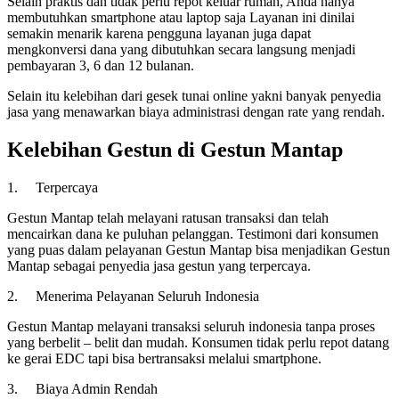
Selain praktis dan tidak perlu repot keluar rumah, Anda hanya
membutuhkan smartphone atau laptop saja Layanan ini dinilai
semakin menarik karena pengguna layanan juga dapat
mengkonversi dana yang dibutuhkan secara langsung menjadi
pembayaran 3, 6 dan 12 bulanan.
Selain itu kelebihan dari gesek tunai online yakni banyak penyedia
jasa yang menawarkan biaya administrasi dengan rate yang rendah.
Kelebihan Gestun di Gestun Mantap
1. Terpercaya
Gestun Mantap telah melayani ratusan transaksi dan telah
mencairkan dana ke puluhan pelanggan. Testimoni dari konsumen
yang puas dalam pelayanan Gestun Mantap bisa menjadikan Gestun
Mantap sebagai penyedia jasa gestun yang terpercaya.
2. Menerima Pelayanan Seluruh Indonesia
Gestun Mantap melayani transaksi seluruh indonesia tanpa proses
yang berbelit – belit dan mudah. Konsumen tidak perlu repot datang
ke gerai EDC tapi bisa bertransaksi melalui smartphone.
3. Biaya Admin Rendah