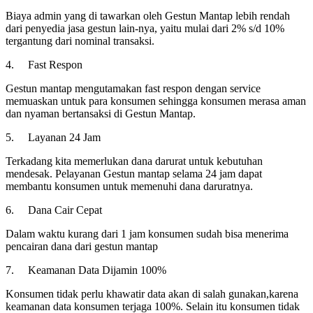
Biaya admin yang di tawarkan oleh Gestun Mantap lebih rendah
dari penyedia jasa gestun lain-nya, yaitu mulai dari 2% s/d 10%
tergantung dari nominal transaksi.
4. Fast Respon
Gestun mantap mengutamakan fast respon dengan service
memuaskan untuk para konsumen sehingga konsumen merasa aman
dan nyaman bertansaksi di Gestun Mantap.
5. Layanan 24 Jam
Terkadang kita memerlukan dana darurat untuk kebutuhan
mendesak. Pelayanan Gestun mantap selama 24 jam dapat
membantu konsumen untuk memenuhi dana daruratnya.
6. Dana Cair Cepat
Dalam waktu kurang dari 1 jam konsumen sudah bisa menerima
pencairan dana dari gestun mantap
7. Keamanan Data Dijamin 100%
Konsumen tidak perlu khawatir data akan di salah gunakan,karena
keamanan data konsumen terjaga 100%. Selain itu konsumen tidak