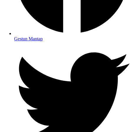
Gestun Mantap