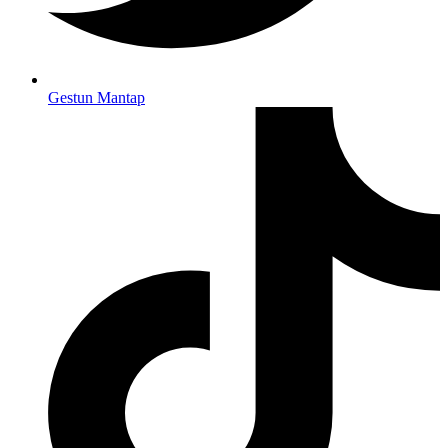
Gestun Mantap