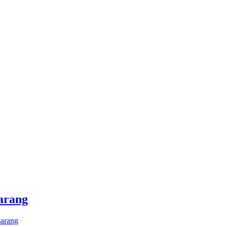
arang
arang