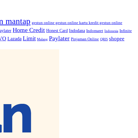
n mantap
gestun online gestun online kartu kredit gestun online
Home Credit
ylater
Honest Card
Indodana
Indomaret
Infinite
Indonesia
Paylater
Limit
VO
shopee
Lazada
Pinjaman Online
Malang
QRIS