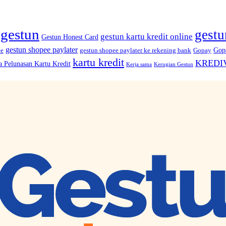
gestun
gestu
gestun kartu kredit online
Gestun Honest Card
gestun shopee paylater
Gopa
ee
gestun shopee paylater ke rekening bank
Gopay
kartu kredit
KREDI
a Pelunasan Kartu Kredit
Kerja sama
Kerugian Gestun