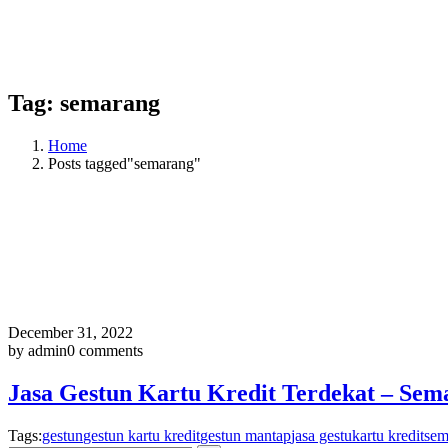
Tag:
semarang
Home
Posts tagged"semarang"
December 31, 2022
by admin
0 comments
Jasa Gestun Kartu Kredit Terdekat – Sem
Tags:
gestun
gestun kartu kredit
gestun mantap
jasa gestu
kartu kredit
sem