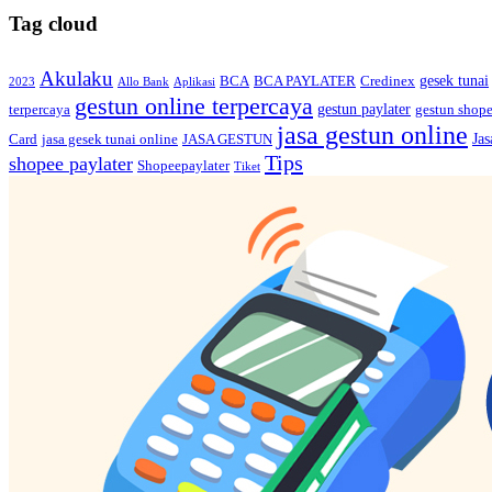
Tag cloud
Akulaku
gesek tunai
BCA
BCA PAYLATER
Credinex
2023
Allo Bank
Aplikasi
gestun online terpercaya
gestun paylater
terpercaya
gestun shop
jasa gestun online
Jas
Card
jasa gesek tunai online
JASA GESTUN
Tips
shopee paylater
Shopeepaylater
Tiket