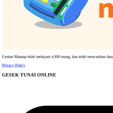
Gestun Mantap telah melayani
±
300 orang, dan telah mencairkan da
Privacy Policy
GESEK TUNAI ONLINE