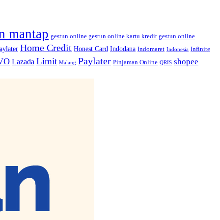
n mantap
gestun online gestun online kartu kredit gestun online
Home Credit
ylater
Honest Card
Indodana
Indomaret
Infinite
Indonesia
Paylater
Limit
VO
shopee
Lazada
Pinjaman Online
Malang
QRIS