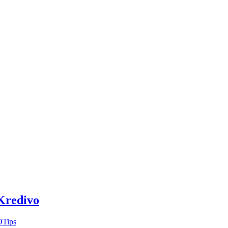
Kredivo
O
Tips