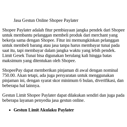
Jasa Gestun Online Shopee Paylater
Shopee Paylater adalah fitur pembiayaan jangka pendek dari Shopee
untuk membantu pelanggan membeli produk dari merchant yang
bekerja sama dengan Shopee. Fitur ini memungkinkan pelanggan
untuk membeli barang atau jasa tanpa harus membayar tunai pada
saat itu, tapi membayar dalam jangka waktu yang lebih pendek.
Limit Gesek Tunai bisa digunakan berulang kali hingga batas
maksimum yang ditentukan oleh Shopee.
ShopeePay dapat memberikan pinjaman di awal dengan nominal
750.00. Akan tetapi, ada juga persyaratan untuk menggunakan
pinjaman ini, dengan syarat skor minimum 6 bulan, diverifikasi, dan
beberapa hal lainnya.
Gestun Limit Shopee Paylater dapat dilakukan sendiri dan juga pada
beberapa layanan penyedia jasa gestun online.
Gestun Limit Akulaku Paylater