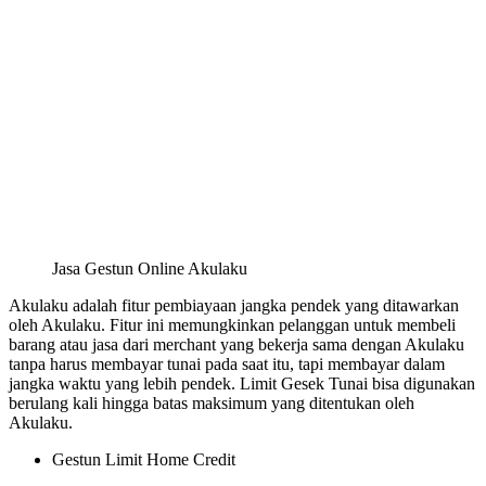
Jasa Gestun Online Akulaku
Akulaku adalah fitur pembiayaan jangka pendek yang ditawarkan
oleh Akulaku. Fitur ini memungkinkan pelanggan untuk membeli
barang atau jasa dari merchant yang bekerja sama dengan Akulaku
tanpa harus membayar tunai pada saat itu, tapi membayar dalam
jangka waktu yang lebih pendek. Limit Gesek Tunai bisa digunakan
berulang kali hingga batas maksimum yang ditentukan oleh
Akulaku.
Gestun Limit Home Credit