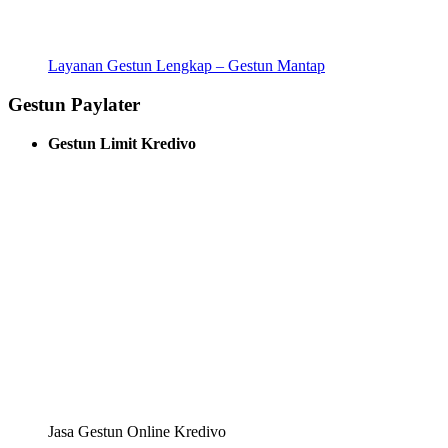
Layanan Gestun Lengkap – Gestun Mantap
Gestun Paylater
Gestun Limit Kredivo
Jasa Gestun Online Kredivo