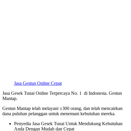
Jasa Gestun Online Cepat
Jasa Gesek Tunai Online Terpercaya No. 1 di Indonesia. Gestun
Mantap.
Gestun Mantap telah melayani ±300 orang, dan telah mencairkan
dana puluhan pelanggan untuk menemani kebutuhan mereka.
Penyedia Jasa Gesek Tunai Untuk Mendukung Kebutuhan
Anda Dengan Mudah dan Cepat