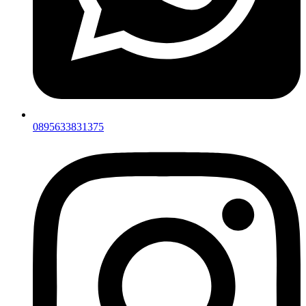
0895633831375