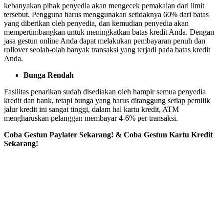
kebanyakan pihak penyedia akan mengecek pemakaian dari limit
tersebut. Pengguna harus menggunakan setidaknya 60% dari batas
yang diberikan oleh penyedia, dan kemudian penyedia akan
mempertimbangkan untuk meningkatkan batas kredit Anda. Dengan
jasa gestun online Anda dapat melakukan pembayaran penuh dan
rollover seolah-olah banyak transaksi yang terjadi pada batas kredit
Anda.
Bunga Rendah
Fasilitas penarikan sudah disediakan oleh hampir semua penyedia
kredit dan bank, tetapi bunga yang harus ditanggung setiap pemilik
jalur kredit ini sangat tinggi, dalam hal kartu kredit, ATM
mengharuskan pelanggan membayar 4-6% per transaksi.
Coba Gestun Paylater Sekarang! & Coba Gestun Kartu Kredit
Sekarang!