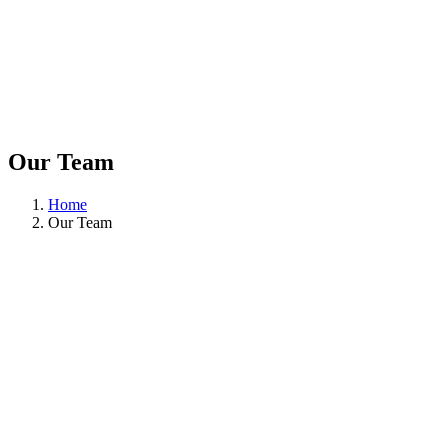
Our Team
Home
Our Team