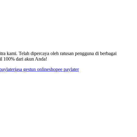
a kami. Telah dipercaya oleh ratusan pengguna di berbagai
bil 100% dari akun Anda!
paylater
jasa gestun online
shopee paylater