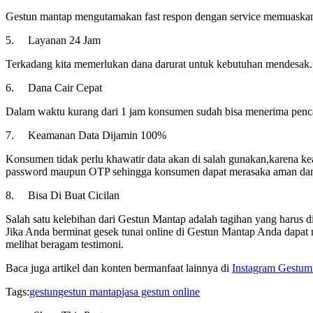
Gestun mantap mengutamakan fast respon dengan service memuaskan
5. Layanan 24 Jam
Terkadang kita memerlukan dana darurat untuk kebutuhan mendesa
6. Dana Cair Cepat
Dalam waktu kurang dari 1 jam konsumen sudah bisa menerima penca
7. Keamanan Data Dijamin 100%
Konsumen tidak perlu khawatir data akan di salah gunakan,karena ke
password maupun OTP sehingga konsumen dapat merasaka aman dan
8. Bisa Di Buat Cicilan
Salah satu kelebihan dari Gestun Mantap adalah tagihan yang harus 
Jika Anda berminat gesek tunai online di Gestun Mantap Anda dap
melihat beragam testimoni.
Baca juga artikel dan konten bermanfaat lainnya di
Instagram Gestu
Tags:
gestun
gestun mantap
jasa gestun online