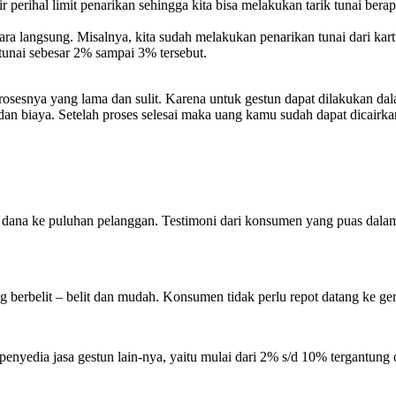
r perihal limit penarikan sehingga kita bisa melakukan tarik tunai berap
ara langsung. Misalnya, kita sudah melakukan penarikan tunai dari kar
 tunai sebesar 2% sampai 3% tersebut.
rosesnya yang lama dan sulit. Karena untuk gestun dapat dilakukan da
dan biaya. Setelah proses selesai maka uang kamu sudah dapat dicairk
an dana ke puluhan pelanggan. Testimoni dari konsumen yang puas da
 berbelit – belit dan mudah. Konsumen tidak perlu repot datang ke ger
enyedia jasa gestun lain-nya, yaitu mulai dari 2% s/d 10% tergantung 